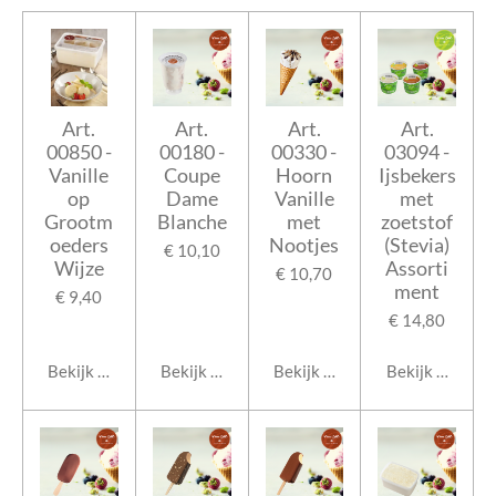
Art.
Art.
Art.
Art.
00850 -
00180 -
00330 -
03094 -
Vanille
Coupe
Hoorn
Ijsbekers
op
Dame
Vanille
met
Grootm
Blanche
met
zoetstof
oeders
Nootjes
(Stevia)
€ 10,10
Wijze
Assorti
€ 10,70
ment
€ 9,40
€ 14,80
Bekijk details
Bekijk details
Bekijk details
Bekijk details