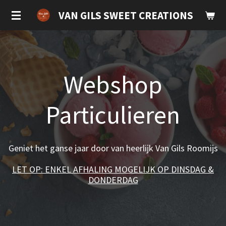
Ga
VAN GILS SWEET CREATIONS
direct
naar
de
hoofdinhoud
Webshop
Particulieren
Geniet het ganse jaar door van heerlijk Van Gils Roomijs
LET OP: ENKEL AFHALING MOGELIJK OP DINSDAG &
DONDERDAG