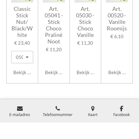
Classic
Art.
Art.
Art.
Stick
05041 -
05030 -
00520 -
Nut/
Stick
Stick
Vanille
Black/W
Choco
Choco
Roomijs
hite
Praliné
Vanille
€ 6,10
Noot
€ 23,40
€ 11,30
€ 11,20
Bekijk details
Bekijk details
Bekijk details
Bekijk details
E-mailadres
Telefoonnummer
Kaart
Facebook
© 2020 - 2026 Van Gils Sweet Creations
Powered by
JouwWeb